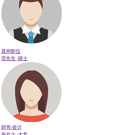
其他职位
范先生
·
硕士
财务/会计
张女士
·
大专