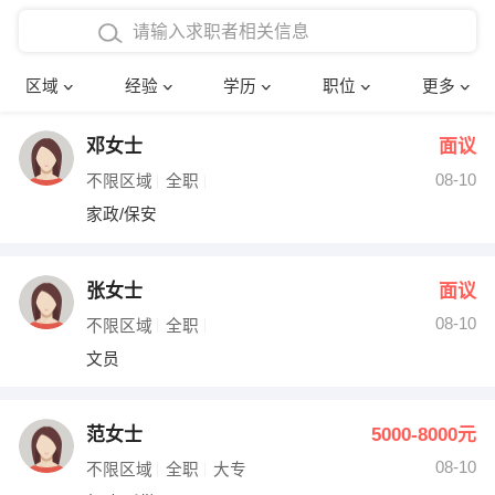
在校学生工作经验
本科
行政后勤
建筑装潢
确定
区域
经验
学历
职位
更多
三年以上工作经验
硕士
销售岗位
教师
邓女士
面议
四年以上工作经验
博士
文员
护士
08-10
不限区域
全职
五年以上工作经验
财务会计
传单派发
家政/保安
十年以上工作经验
超市零售
促销导购
张女士
面议
网络IT
保健按摩
08-10
不限区域
全职
文员
快递员
前台接待
收银员
技术员/工程师
范女士
5000-8000元
08-10
水电/机修
部门经理
不限区域
全职
大专