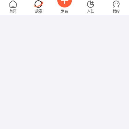
陈先生
5000-8000元
08-06
不限区域
全职
首页
搜索
入驻
我的
发布
其他职位
温女士
4000-5000元
08-06
不限区域
全职
大专
招聘信息
求职简历
文员
邓先生
2000-3000元
08-06
不限区域
全职
家政/保安
欧女士
面议
08-06
不限区域
全职
大专